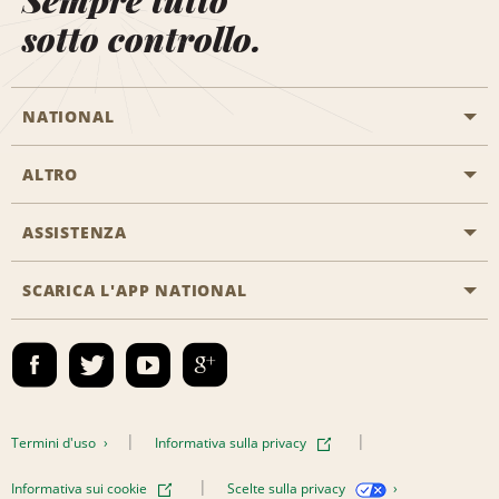
Sempre tutto
sotto controllo.
NATIONAL
ALTRO
Inizia una prenotazione
Emerald Club
ASSISTENZA
Offerte di lavoro
Programmi business
Mappa del sito
SCARICA L'APP NATIONAL
Accessibilità
Premi partner
Contatti
Emerald Club Accedi
Termini d'uso
Informativa sulla privacy
Informativa sui cookie
Scelte sulla privacy