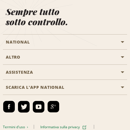
Sempre tutto
sotto controllo.
NATIONAL
ALTRO
Inizia una prenotazione
Emerald Club
ASSISTENZA
Offerte di lavoro
Programmi business
Mappa del sito
SCARICA L'APP NATIONAL
Accessibilità
Premi partner
Contatti
Emerald Club Accedi
Termini d'uso
Informativa sulla privacy