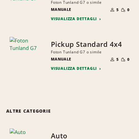
Foton Tunland G7 o simile
NUMERO
QUANTI
MANUALE
DI
5
0
RIDOTTA
PERSONE
VISUALIZZA DETTAGLI
Pickup Standard 4x4
Foton Tunland G7 o simile
NUMERO
QUANTI
MANUALE
DI
5
0
RIDOTTA
PERSONE
VISUALIZZA DETTAGLI
ALTRE CATEGORIE
Auto