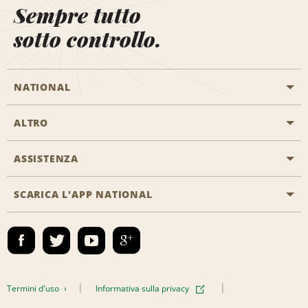
Sempre tutto
sotto controllo.
NATIONAL
ALTRO
Inizia una prenotazione
Emerald Club
ASSISTENZA
Offerte di lavoro
Programmi business
Mappa del sito
SCARICA L'APP NATIONAL
Accessibilità
Premi partner
Contatti
Emerald Club Accedi
Termini d'uso
Informativa sulla privacy