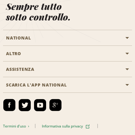
Sempre tutto
sotto controllo.
NATIONAL
ALTRO
Inizia una prenotazione
Emerald Club
ASSISTENZA
Offerte di lavoro
Programmi business
Mappa del sito
SCARICA L'APP NATIONAL
Accessibilità
Premi partner
Contatti
Emerald Club Accedi
Termini d'uso
Informativa sulla privacy