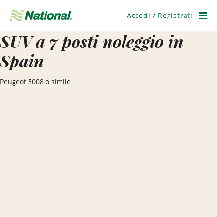
Salta
navigazione
Accedi / Registrati
Men
SUV a 7 posti noleggio in
Spain
Peugeot 5008 o simile