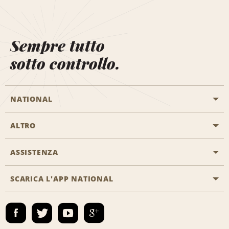
Sempre tutto
sotto controllo.
NATIONAL
ALTRO
Inizia una prenotazione
Emerald Club
ASSISTENZA
Offerte di lavoro
Programmi business
Mappa del sito
SCARICA L'APP NATIONAL
Accessibilità
Premi partner
Contatti
Emerald Club Accedi