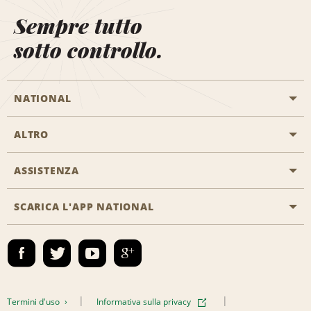
Sempre tutto
sotto controllo.
NATIONAL
ALTRO
Inizia una prenotazione
Emerald Club
ASSISTENZA
Offerte di lavoro
Programmi business
Mappa del sito
SCARICA L'APP NATIONAL
Accessibilità
Premi partner
Contatti
Emerald Club Accedi
Termini d'uso
Informativa sulla privacy