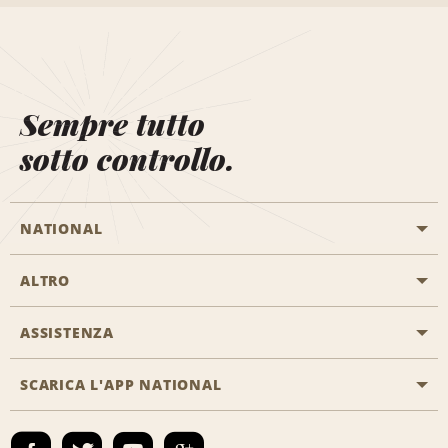
Sempre tutto
sotto controllo.
NATIONAL
ALTRO
Inizia una prenotazione
Emerald Club
ASSISTENZA
Offerte di lavoro
Programmi business
Mappa del sito
SCARICA L'APP NATIONAL
Accessibilità
Premi partner
Contatti
Emerald Club Accedi