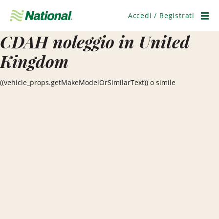
Salta
navigazione
Accedi / Registrati
Men
CDAH noleggio in United
Kingdom
((vehicle_props.getMakeModelOrSimilarText)) o simile