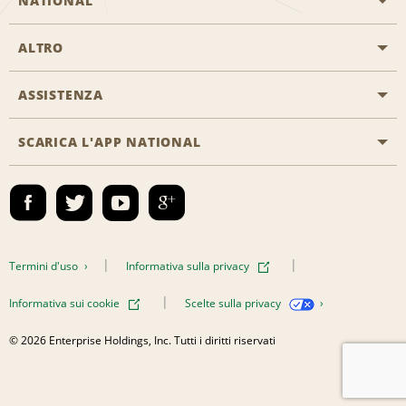
NATIONAL
ALTRO
Inizia una prenotazione
Emerald Club
ASSISTENZA
Offerte di lavoro
Programmi business
Mappa del sito
SCARICA L'APP NATIONAL
Accessibilità
Premi partner
Contatti
Emerald Club Accedi
Termini d'uso
Informativa sulla privacy
Informativa sui cookie
Scelte sulla privacy
© 2026 Enterprise Holdings, Inc. Tutti i diritti riservati