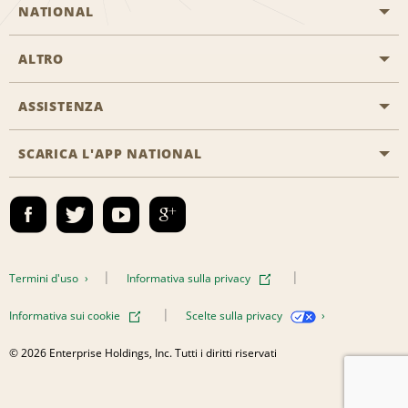
NATIONAL
ALTRO
Inizia una prenotazione
Emerald Club
ASSISTENZA
Offerte di lavoro
Programmi business
Mappa del sito
SCARICA L'APP NATIONAL
Accessibilità
Premi partner
Contatti
Emerald Club Accedi
Termini d'uso
Informativa sulla privacy
Informativa sui cookie
Scelte sulla privacy
© 2026 Enterprise Holdings, Inc. Tutti i diritti riservati