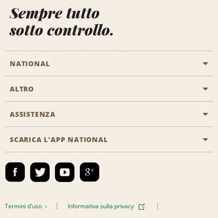
Sempre tutto
sotto controllo.
NATIONAL
ALTRO
Inizia una prenotazione
Emerald Club
ASSISTENZA
Offerte di lavoro
Programmi business
Mappa del sito
SCARICA L'APP NATIONAL
Accessibilità
Premi partner
Contatti
Emerald Club Accedi
Termini d'uso
Informativa sulla privacy