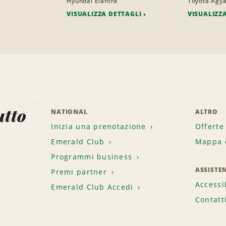
Hyundai Elantra
Toyota Agy
VISUALIZZA DETTAGLI
VISUALIZZ
utto
NATIONAL
ALTRO
Inizia una prenotazione
Offerte
Emerald Club
Mappa d
.
Programmi business
ASSISTE
Premi partner
Accessi
Emerald Club Accedi
Contatt