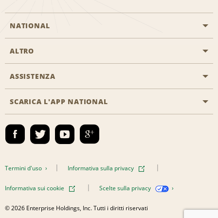
NATIONAL
ALTRO
Inizia una prenotazione
Emerald Club
ASSISTENZA
Offerte di lavoro
Programmi business
Mappa del sito
SCARICA L'APP NATIONAL
Accessibilità
Premi partner
Contatti
Emerald Club Accedi
Termini d'uso
Informativa sulla privacy
Informativa sui cookie
Scelte sulla privacy
© 2026 Enterprise Holdings, Inc. Tutti i diritti riservati