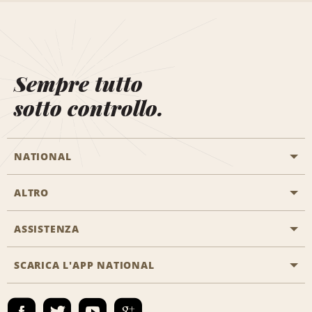
Sempre tutto
sotto controllo.
NATIONAL
ALTRO
Inizia una prenotazione
Emerald Club
ASSISTENZA
Offerte di lavoro
Programmi business
Mappa del sito
SCARICA L'APP NATIONAL
Accessibilità
Premi partner
Contatti
Emerald Club Accedi