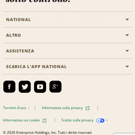
NATIONAL
ALTRO
Inizia una prenotazione
Emerald Club
ASSISTENZA
Offerte di lavoro
Programmi business
Mappa del sito
SCARICA L'APP NATIONAL
Accessibilità
Premi partner
Contatti
Emerald Club Accedi
Termini d'uso
Informativa sulla privacy
Informativa sui cookie
Scelte sulla privacy
© 2026 Enterprise Holdings, Inc. Tutti i diritti riservati