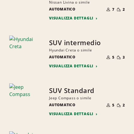
Nissan Livina o simile
NUMERO
QUANTI
AUTOMATICO
DI
7
2
RIDOTTA
PERSONE
VISUALIZZA DETTAGLI
SUV intermedio
Hyundai Creta o simile
NUMERO
QUANTI
AUTOMATICO
DI
5
3
RIDOTTA
PERSONE
VISUALIZZA DETTAGLI
SUV Standard
Jeep Compass o simile
NUMERO
QUANTI
AUTOMATICO
DI
5
2
RIDOTTA
PERSONE
VISUALIZZA DETTAGLI