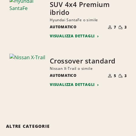
SUV 4x4 Premium
ibrido
Hyundai SantaFe o simile
NUMERO
QUANTI
AUTOMATICO
DI
7
3
RIDOTTA
PERSONE
VISUALIZZA DETTAGLI
Crossover standard
Nissan X-Trail o simile
NUMERO
QUANTI
AUTOMATICO
DI
5
3
RIDOTTA
PERSONE
VISUALIZZA DETTAGLI
ALTRE CATEGORIE