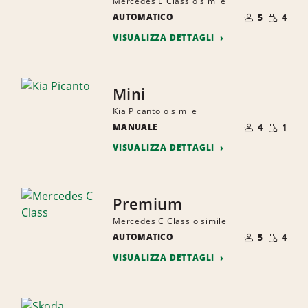
Mercedes E Class o simile
NUMERO
QUANTI
AUTOMATICO
DI
5
4
RIDOTTA
PERSONE
VISUALIZZA DETTAGLI
Mini
Kia Picanto o simile
NUMERO
QUANTI
MANUALE
DI
4
1
RIDOTTA
PERSONE
VISUALIZZA DETTAGLI
Premium
Mercedes C Class o simile
NUMERO
QUANTI
AUTOMATICO
DI
5
4
RIDOTTA
PERSONE
VISUALIZZA DETTAGLI