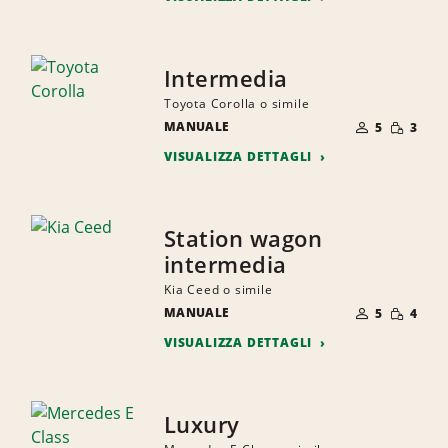
Intermedia
Toyota Corolla o simile
NUMERO
QUANTI
MANUALE
DI
5
3
RIDOTTA
PERSONE
VISUALIZZA DETTAGLI
Station wagon
intermedia
Kia Ceed o simile
NUMERO
QUANTI
MANUALE
DI
5
4
RIDOTTA
PERSONE
VISUALIZZA DETTAGLI
Luxury