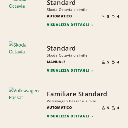
Standard
Skoda Octavia o simile
NUMERO
QUANTI
AUTOMATICO
DI
5
4
RIDOTTA
PERSONE
VISUALIZZA DETTAGLI
Standard
Skoda Octavia o simile
NUMERO
QUANTI
MANUALE
DI
5
4
RIDOTTA
PERSONE
VISUALIZZA DETTAGLI
Familiare Standard
Volkswagen Passat o simile
NUMERO
QUANTI
AUTOMATICO
DI
5
4
RIDOTTA
PERSONE
VISUALIZZA DETTAGLI