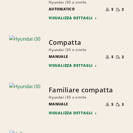
Hyundai i30 o simile
NUMERO
QUANTI
AUTOMATICO
DI
5
2
RIDOTTA
PERSONE
VISUALIZZA DETTAGLI
Compatta
Hyundai i30 o simile
NUMERO
QUANTI
MANUALE
DI
5
2
RIDOTTA
PERSONE
VISUALIZZA DETTAGLI
Familiare compatta
Hyundai i30 o simile
NUMERO
QUANTI
MANUALE
DI
5
3
RIDOTTA
PERSONE
VISUALIZZA DETTAGLI