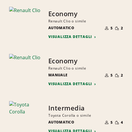
Economy
Renault Clio o simile
NUMERO
QUANTI
AUTOMATICO
DI
5
2
RIDOTTA
PERSONE
VISUALIZZA DETTAGLI
Economy
Renault Clio o simile
NUMERO
QUANTI
MANUALE
DI
5
2
RIDOTTA
PERSONE
VISUALIZZA DETTAGLI
Intermedia
Toyota Corolla o simile
NUMERO
QUANTI
AUTOMATICO
DI
5
4
RIDOTTA
PERSONE
VISUALIZZA DETTAGLI