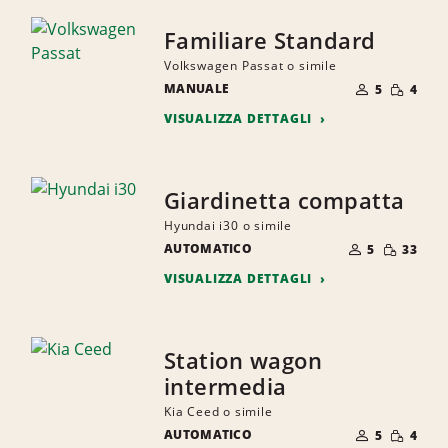
Familiare Standard
Volkswagen Passat o simile
NUMERO
QUANTI
MANUALE
DI
5
4
RIDOTTA
PERSONE
VISUALIZZA DETTAGLI
Giardinetta compatta
Hyundai i30 o simile
NUMERO
QUANTIT
AUTOMATICO
DI
5
33
RIDOTTA
PERSONE
VISUALIZZA DETTAGLI
Station wagon
intermedia
Kia Ceed o simile
NUMERO
QUANTI
AUTOMATICO
DI
5
4
RIDOTTA
PERSONE