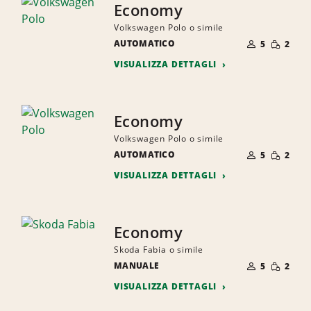
Economy
Volkswagen Polo o simile
NUMERO
QUANTI
AUTOMATICO
DI
5
2
RIDOTTA
PERSONE
VISUALIZZA DETTAGLI
Economy
Volkswagen Polo o simile
NUMERO
QUANTI
AUTOMATICO
DI
5
2
RIDOTTA
PERSONE
VISUALIZZA DETTAGLI
Economy
Skoda Fabia o simile
NUMERO
QUANTI
MANUALE
DI
5
2
RIDOTTA
PERSONE
VISUALIZZA DETTAGLI