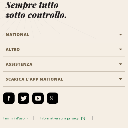
Sempre tutto
sotto controllo.
NATIONAL
ALTRO
Inizia una prenotazione
Emerald Club
ASSISTENZA
Offerte di lavoro
Programmi business
Mappa del sito
SCARICA L'APP NATIONAL
Accessibilità
Premi partner
Contatti
Emerald Club Accedi
Termini d'uso
Informativa sulla privacy