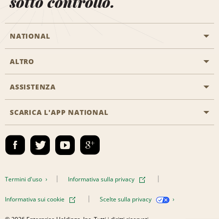
sotto controllo.
NATIONAL
ALTRO
Inizia una prenotazione
Emerald Club
ASSISTENZA
Offerte di lavoro
Programmi business
Mappa del sito
SCARICA L'APP NATIONAL
Accessibilità
Premi partner
Contatti
Emerald Club Accedi
Termini d'uso
Informativa sulla privacy
Informativa sui cookie
Scelte sulla privacy