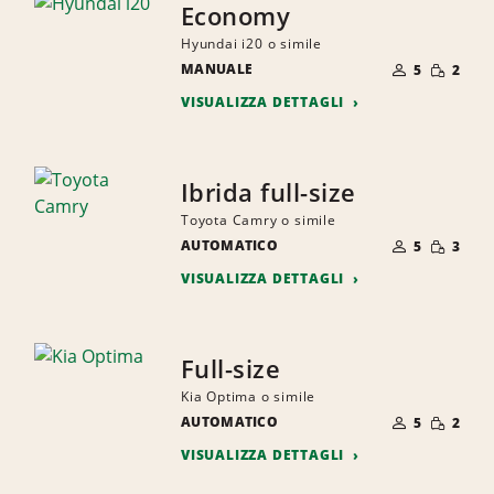
Economy
Hyundai i20 o simile
NUMERO
QUANTI
MANUALE
DI
5
2
RIDOTTA
PERSONE
VISUALIZZA DETTAGLI
Ibrida full-size
Toyota Camry o simile
NUMERO
QUANTI
AUTOMATICO
DI
5
3
RIDOTTA
PERSONE
VISUALIZZA DETTAGLI
Full-size
Kia Optima o simile
NUMERO
QUANTI
AUTOMATICO
DI
5
2
RIDOTTA
PERSONE
VISUALIZZA DETTAGLI