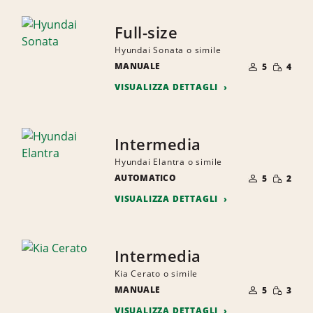
Full-size
Hyundai Sonata o simile
NUMERO
QUANTI
MANUALE
DI
5
4
RIDOTTA
PERSONE
VISUALIZZA DETTAGLI
Intermedia
Hyundai Elantra o simile
NUMERO
QUANTI
AUTOMATICO
DI
5
2
RIDOTTA
PERSONE
VISUALIZZA DETTAGLI
Intermedia
Kia Cerato o simile
NUMERO
QUANTI
MANUALE
DI
5
3
RIDOTTA
PERSONE
VISUALIZZA DETTAGLI