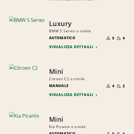
Luxury
BMW 5 Series o simile
NUMERO
QUANTI
AUTOMATICO
DI
5
4
RIDOTTA
PERSONE
VISUALIZZA DETTAGLI
Mini
Citroen C2 o simile
NUMERO
QUANTI
MANUALE
DI
4
2
RIDOTTA
PERSONE
VISUALIZZA DETTAGLI
Mini
Kia Picanto o simile
NUMERO
QUANTI
AUTOMATICO
DI
5
1