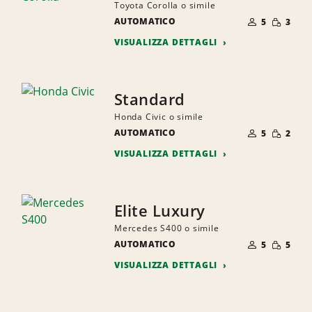
Toyota Corolla o simile
NUMERO
QUANTI
AUTOMATICO
DI
5
3
RIDOTTA
PERSONE
VISUALIZZA DETTAGLI
Standard
Honda Civic o simile
NUMERO
QUANTI
AUTOMATICO
DI
5
2
RIDOTTA
PERSONE
VISUALIZZA DETTAGLI
Elite Luxury
Mercedes S400 o simile
NUMERO
QUANTI
AUTOMATICO
DI
5
5
RIDOTTA
PERSONE
VISUALIZZA DETTAGLI