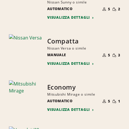
Nissan Sunny o simile
NUMERO
QUANTI
AUTOMATICO
DI
5
2
RIDOTTA
PERSONE
VISUALIZZA DETTAGLI
Compatta
Nissan Versa o simile
NUMERO
QUANTI
MANUALE
DI
5
3
RIDOTTA
PERSONE
VISUALIZZA DETTAGLI
Economy
Mitsubishi Mirage o simile
NUMERO
QUANTI
AUTOMATICO
DI
5
1
RIDOTTA
PERSONE
VISUALIZZA DETTAGLI