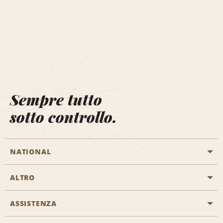
Sempre tutto
sotto controllo.
NATIONAL
ALTRO
Inizia una prenotazione
Emerald Club
ASSISTENZA
Offerte di lavoro
Programmi business