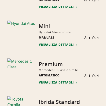
RIDOTTA
PERSONE
VISUALIZZA DETTAGLI
Mini
Hyundai Atos o simile
NUMERO
QUANTI
MANUALE
DI
5
1
RIDOTTA
PERSONE
VISUALIZZA DETTAGLI
Premium
Mercedes C Class o simile
NUMERO
QUANTI
AUTOMATICO
DI
5
4
RIDOTTA
PERSONE
VISUALIZZA DETTAGLI
Ibrida Standard