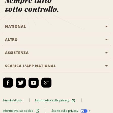
Sempre tutto
sotto controllo.
NATIONAL
ALTRO
Inizia una prenotazione
Emerald Club
ASSISTENZA
Offerte di lavoro
Programmi business
Mappa del sito
SCARICA L'APP NATIONAL
Accessibilità
Premi partner
Contatti
Emerald Club Accedi
Termini d'uso
Informativa sulla privacy
Informativa sui cookie
Scelte sulla privacy