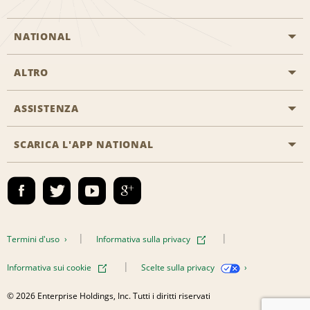
NATIONAL
ALTRO
Inizia una prenotazione
Emerald Club
ASSISTENZA
Offerte di lavoro
Programmi business
Mappa del sito
SCARICA L'APP NATIONAL
Accessibilità
Premi partner
Contatti
Emerald Club Accedi
Termini d'uso
Informativa sulla privacy
Informativa sui cookie
Scelte sulla privacy
© 2026 Enterprise Holdings, Inc. Tutti i diritti riservati