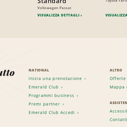
Standard
Toyota Yari
Volkswagen Passat
VISUALIZZA DETTAGLI
VISUALIZZ
utto
NATIONAL
ALTRO
Inizia una prenotazione
Offerte
Emerald Club
Mappa d
.
Programmi business
ASSISTE
Premi partner
Accessi
Emerald Club Accedi
Contatt