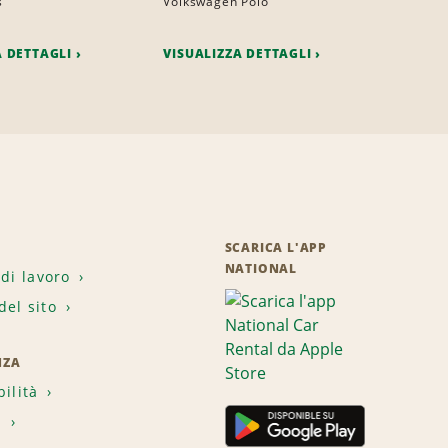
s
Volkswagen Polo
A DETTAGLI
VISUALIZZA DETTAGLI
SCARICA L'APP
NATIONAL
 di lavoro
el sito
NZA
bilità
i