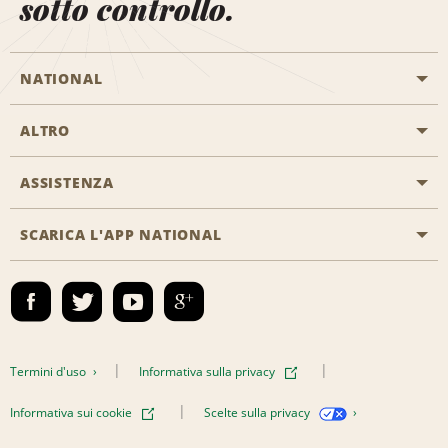
sotto controllo.
NATIONAL
ALTRO
Inizia una prenotazione
Emerald Club
ASSISTENZA
Offerte di lavoro
Programmi business
Mappa del sito
SCARICA L'APP NATIONAL
Accessibilità
Premi partner
Contatti
Emerald Club Accedi
Termini d'uso
Informativa sulla privacy
Informativa sui cookie
Scelte sulla privacy