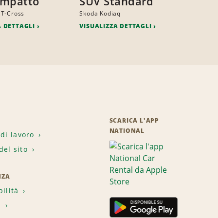
ompatto
SUV Standard
 T-Cross
Skoda Kodiaq
A DETTAGLI
VISUALIZZA DETTAGLI
SCARICA L'APP
NATIONAL
 di lavoro
el sito
NZA
bilità
i