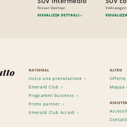
SUV intermedio
SUV c
Nissan Qashqai
Volkswagen
VISUALIZZA DETTAGLI
VISUALIZZ
utto
NATIONAL
ALTRO
Inizia una prenotazione
Offerte
Emerald Club
Mappa d
.
Programmi business
ASSISTE
Premi partner
Accessi
Emerald Club Accedi
Contatt