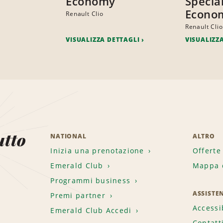
Economy
Specia
Econo
Renault Clio
Renault Clio
VISUALIZZA DETTAGLI
VISUALIZZ
utto
NATIONAL
ALTRO
Inizia una prenotazione
Offerte
Emerald Club
Mappa d
.
Programmi business
ASSISTE
Premi partner
Accessi
Emerald Club Accedi
Contatt