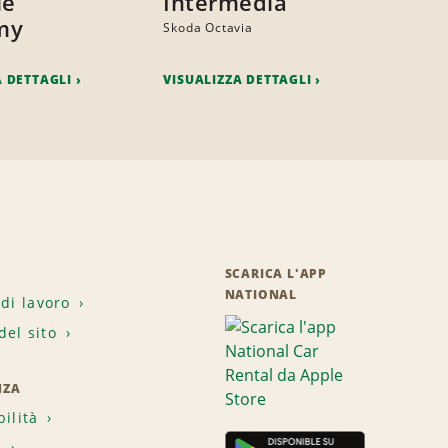
le
Intermedia
my
Skoda Octavia
A DETTAGLI
VISUALIZZA DETTAGLI
SCARICA L'APP
NATIONAL
 di lavoro
el sito
NZA
bilità
i