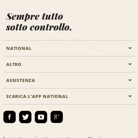
Sempre tutto
sotto controllo.
NATIONAL
ALTRO
Inizia una prenotazione
Emerald Club
ASSISTENZA
Offerte di lavoro
Programmi business
Mappa del sito
SCARICA L'APP NATIONAL
Accessibilità
Premi partner
Contatti
Emerald Club Accedi