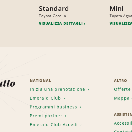
Standard
Mini
Toyota Corolla
Toyota Agy
VISUALIZZA DETTAGLI
VISUALIZZ
utto
NATIONAL
ALTRO
Inizia una prenotazione
Offerte
Emerald Club
Mappa d
.
Programmi business
ASSISTE
Premi partner
Accessi
Emerald Club Accedi
Contatt