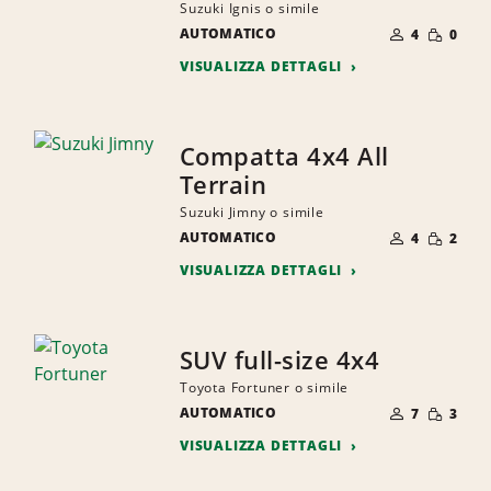
Suzuki Ignis o simile
NUMERO
QUANTI
AUTOMATICO
DI
4
0
RIDOTTA
PERSONE
VISUALIZZA DETTAGLI
Compatta 4x4 All
Terrain
Suzuki Jimny o simile
NUMERO
QUANTI
AUTOMATICO
DI
4
2
RIDOTTA
PERSONE
VISUALIZZA DETTAGLI
SUV full-size 4x4
Toyota Fortuner o simile
NUMERO
QUANTI
AUTOMATICO
DI
7
3
RIDOTTA
PERSONE
VISUALIZZA DETTAGLI