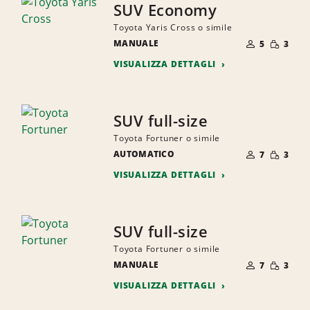
SUV Economy
Toyota Yaris Cross o simile
NUMERO
QUANTI
MANUALE
DI
5
3
RIDOTTA
PERSONE
VISUALIZZA DETTAGLI
SUV full-size
Toyota Fortuner o simile
NUMERO
QUANTI
AUTOMATICO
DI
7
3
RIDOTTA
PERSONE
VISUALIZZA DETTAGLI
SUV full-size
Toyota Fortuner o simile
NUMERO
QUANTI
MANUALE
DI
7
3
RIDOTTA
PERSONE
VISUALIZZA DETTAGLI