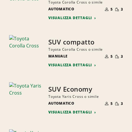
Toyota Corolla Cross o simile
NUMERO
QUANTI
AUTOMATICO
DI
5
3
RIDOTTA
PERSONE
VISUALIZZA DETTAGLI
SUV compatto
Toyota Corolla Cross o simile
NUMERO
QUANTI
MANUALE
DI
5
3
RIDOTTA
PERSONE
VISUALIZZA DETTAGLI
SUV Economy
Toyota Yaris Cross o simile
NUMERO
QUANTI
AUTOMATICO
DI
5
3
RIDOTTA
PERSONE
VISUALIZZA DETTAGLI