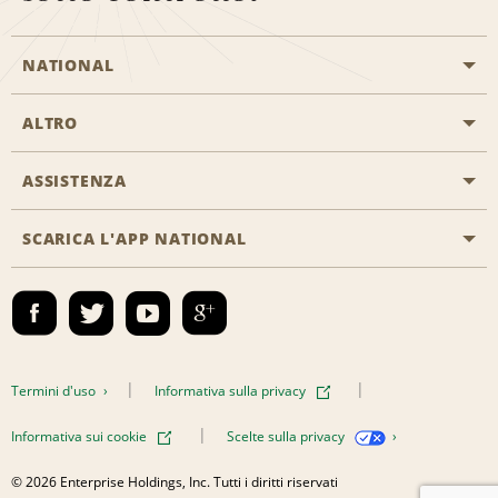
NATIONAL
ALTRO
Inizia una prenotazione
Emerald Club
ASSISTENZA
Offerte di lavoro
Programmi business
Mappa del sito
SCARICA L'APP NATIONAL
Accessibilità
Premi partner
Contatti
Emerald Club Accedi
Termini d'uso
Informativa sulla privacy
Informativa sui cookie
Scelte sulla privacy
© 2026 Enterprise Holdings, Inc. Tutti i diritti riservati