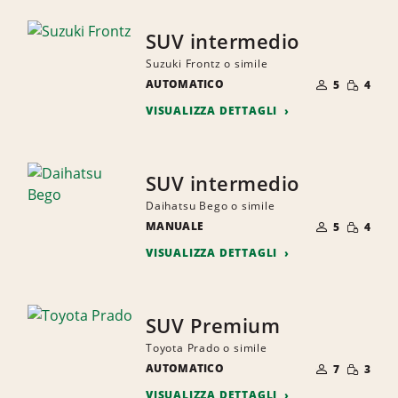
SUV intermedio
Suzuki Frontz o simile
NUMERO
QUANTI
AUTOMATICO
DI
5
4
RIDOTTA
PERSONE
VISUALIZZA DETTAGLI
SUV intermedio
Daihatsu Bego o simile
NUMERO
QUANTI
MANUALE
DI
5
4
RIDOTTA
PERSONE
VISUALIZZA DETTAGLI
SUV Premium
Toyota Prado o simile
NUMERO
QUANTI
AUTOMATICO
DI
7
3
RIDOTTA
PERSONE
VISUALIZZA DETTAGLI