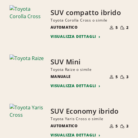
SUV compatto ibrido
Toyota Corolla Cross o simile
NUMERO
QUANTI
AUTOMATICO
DI
5
2
RIDOTTA
PERSONE
VISUALIZZA DETTAGLI
SUV Mini
Toyota Raize o simile
NUMERO
QUANTI
MANUALE
DI
5
3
RIDOTTA
PERSONE
VISUALIZZA DETTAGLI
SUV Economy ibrido
Toyota Yaris Cross o simile
NUMERO
QUANTI
AUTOMATICO
DI
5
3
RIDOTTA
PERSONE
VISUALIZZA DETTAGLI