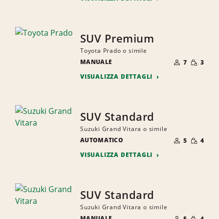
SUV Premium
Toyota Prado o simile
NUMERO
QUANTI
MANUALE
DI
7
3
RIDOTTA
PERSONE
VISUALIZZA DETTAGLI
SUV Standard
Suzuki Grand Vitara o simile
NUMERO
QUANTI
AUTOMATICO
DI
5
4
RIDOTTA
PERSONE
VISUALIZZA DETTAGLI
SUV Standard
Suzuki Grand Vitara o simile
NUMERO
QUANTI
MANUALE
DI
5
4