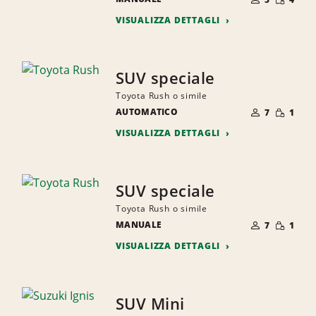
RIDOTTA
PERSONE
VISUALIZZA DETTAGLI
SUV speciale
Toyota Rush o simile
NUMERO
QUANTI
AUTOMATICO
DI
7
1
RIDOTTA
PERSONE
VISUALIZZA DETTAGLI
SUV speciale
Toyota Rush o simile
NUMERO
QUANTI
MANUALE
DI
7
1
RIDOTTA
PERSONE
VISUALIZZA DETTAGLI
SUV Mini