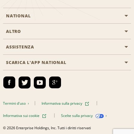
NATIONAL
ALTRO
Inizia una prenotazione
Emerald Club
ASSISTENZA
Offerte di lavoro
Programmi business
Mappa del sito
SCARICA L'APP NATIONAL
Accessibilità
Premi partner
Contatti
Emerald Club Accedi
Termini d'uso
Informativa sulla privacy
Informativa sui cookie
Scelte sulla privacy
© 2026 Enterprise Holdings, Inc. Tutti i diritti riservati