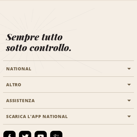
Sempre tutto
sotto controllo.
NATIONAL
ALTRO
Inizia una prenotazione
Emerald Club
ASSISTENZA
Offerte di lavoro
Programmi business
Mappa del sito
SCARICA L'APP NATIONAL
Accessibilità
Premi partner
Contatti
Emerald Club Accedi