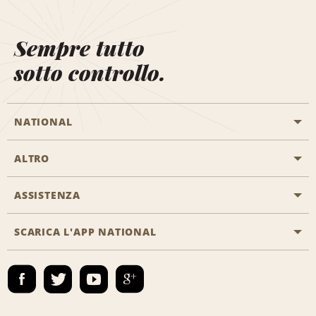
Sempre tutto
sotto controllo.
NATIONAL
ALTRO
Inizia una prenotazione
Emerald Club
ASSISTENZA
Offerte di lavoro
Programmi business
Mappa del sito
SCARICA L'APP NATIONAL
Accessibilità
Premi partner
Contatti
Emerald Club Accedi