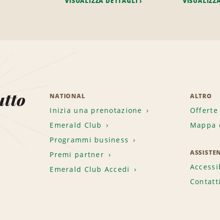
VISUALIZZA DETTAGLI
VISUALIZZ
utto
NATIONAL
ALTRO
Inizia una prenotazione
Offerte
Emerald Club
Mappa d
.
Programmi business
ASSISTE
Premi partner
Accessi
Emerald Club Accedi
Contatt