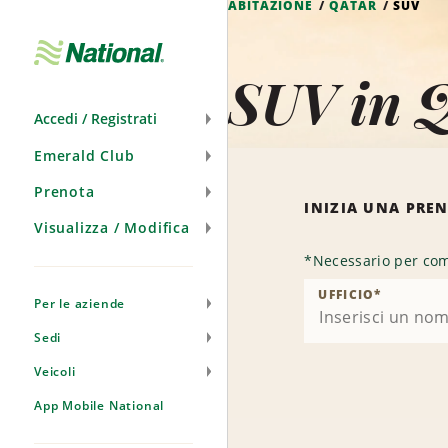
ABITAZIONE
QATAR
SUV
Salta
navigazione
SUV in 
Accedi / Registrati
Emerald Club
Prenota
INIZIA UNA PRE
Visualizza / Modifica
*
Necessario per com
UFFICIO
*
Per le aziende
Sedi
Veicoli
App Mobile National