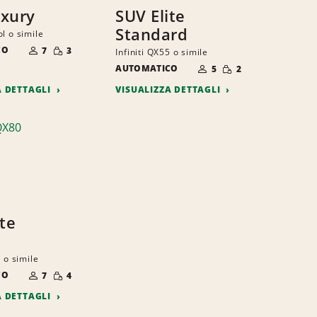
xury
SUV Elite
Standard
l o simile
NUMERO
QUANTITÀ
CO
DI
7
3
Infiniti QX55 o simile
RIDOTTA
PERSONE
NUMERO
QUANTITÀ
AUTOMATICO
DI
5
2
RIDOTTA
PERSONE
A DETTAGLI
VISUALIZZA DETTAGLI
ite
0 o simile
NUMERO
QUANTITÀ
CO
DI
7
4
RIDOTTA
PERSONE
A DETTAGLI