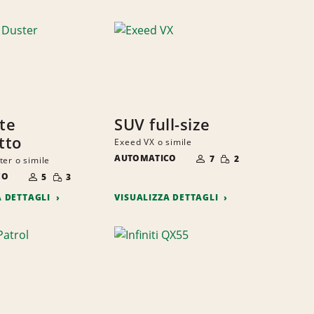
ite
SUV full-size
tto
Exeed VX o simile
NUMERO
QUANTITÀ
AUTOMATICO
DI
7
2
ter o simile
RIDOTTA
PERSONE
NUMERO
QUANTITÀ
CO
DI
5
3
RIDOTTA
PERSONE
A DETTAGLI
VISUALIZZA DETTAGLI