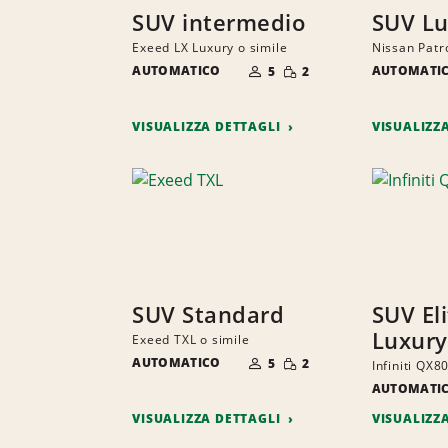
SUV intermedio
SUV Lu
Exeed LX Luxury o simile
Nissan Patro
NUMERO
QUANTITÀ
AUTOMATICO
DI
AUTOMATI
5
2
RIDOTTA
PERSONE
VISUALIZZA DETTAGLI
VISUALIZZ
SUV Standard
SUV El
Luxury
Exeed TXL o simile
NUMERO
QUANTITÀ
AUTOMATICO
DI
5
2
Infiniti QX8
RIDOTTA
PERSONE
AUTOMATI
VISUALIZZA DETTAGLI
VISUALIZZ