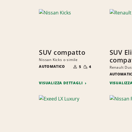
SUV compatto
SUV El
compa
Nissan Kicks o simile
NUMERO
QUANTITÀ
AUTOMATICO
DI
5
4
Renault Dus
RIDOTTA
PERSONE
AUTOMATI
VISUALIZZA DETTAGLI
VISUALIZZ