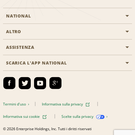
NATIONAL
ALTRO
Inizia una prenotazione
Emerald Club
ASSISTENZA
Offerte di lavoro
Programmi business
Mappa del sito
SCARICA L'APP NATIONAL
Accessibilità
Premi partner
Contatti
Emerald Club Accedi
Termini d'uso
Informativa sulla privacy
Informativa sui cookie
Scelte sulla privacy
© 2026 Enterprise Holdings, Inc. Tutti i diritti riservati