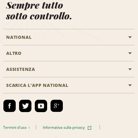
Sempre tutto
sotto controllo.
NATIONAL
ALTRO
Inizia una prenotazione
Emerald Club
ASSISTENZA
Offerte di lavoro
Programmi business
Mappa del sito
SCARICA L'APP NATIONAL
Accessibilità
Premi partner
Contatti
Emerald Club Accedi
Termini d'uso
Informativa sulla privacy