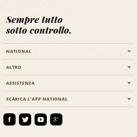
Sempre tutto
sotto controllo.
NATIONAL
ALTRO
Inizia una prenotazione
Emerald Club
ASSISTENZA
Offerte di lavoro
Programmi business
Mappa del sito
SCARICA L'APP NATIONAL
Accessibilità
Premi partner
Contatti
Emerald Club Accedi