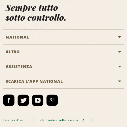
Sempre tutto
sotto controllo.
NATIONAL
ALTRO
Inizia una prenotazione
Emerald Club
ASSISTENZA
Offerte di lavoro
Programmi business
Mappa del sito
SCARICA L'APP NATIONAL
Accessibilità
Premi partner
Contatti
Emerald Club Accedi
Termini d'uso
Informativa sulla privacy