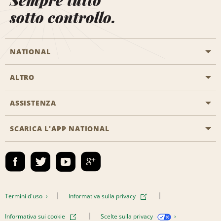
Sempre tutto
sotto controllo.
NATIONAL
ALTRO
Inizia una prenotazione
Emerald Club
ASSISTENZA
Offerte di lavoro
Programmi business
Mappa del sito
SCARICA L'APP NATIONAL
Accessibilità
Premi partner
Contatti
Emerald Club Accedi
Termini d'uso
Informativa sulla privacy
Informativa sui cookie
Scelte sulla privacy