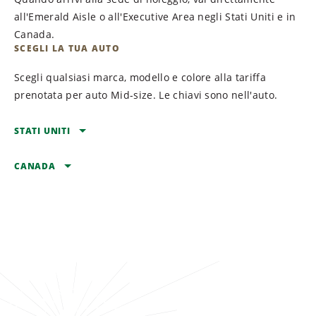
all'Emerald Aisle o all'Executive Area negli Stati Uniti e in
Canada.
SCEGLI LA TUA AUTO
Scegli qualsiasi marca, modello e colore alla tariffa
prenotata per auto Mid-size. Le chiavi sono nell'auto.
STATI UNITI
CANADA
ARIZONA
BULLHEAD CITY
ALBERTA
Laughlin Bullhead
BANFF
International Airport
Banff Caribou Lodge &
FLAGSTAFF
Spa
Flagstaff Pulliam Airport
CALGARY