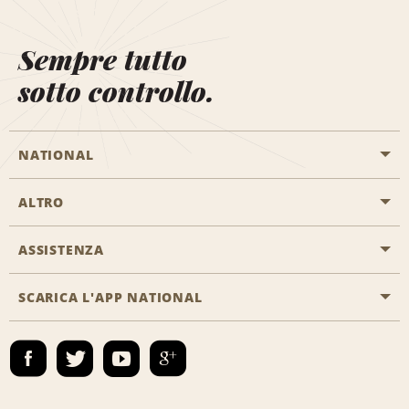
Sempre tutto
sotto controllo.
NATIONAL
ALTRO
Inizia una prenotazione
Emerald Club
ASSISTENZA
Offerte di lavoro
Programmi business
Mappa del sito
SCARICA L'APP NATIONAL
Accessibilità
Premi partner
Contatti
Emerald Club Accedi