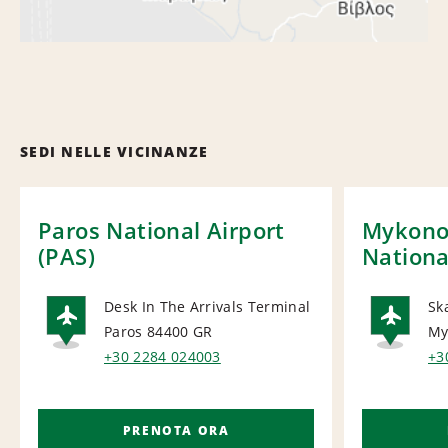
SEDI NELLE VICINANZE
Paros National Airport
Mykono
(PAS)
Nationa
Desk In The Arrivals Terminal
Sk
Paros 84400
GR
My
AIRPORT
AI
+30 2284 024003
+3
PRENOTA ORA