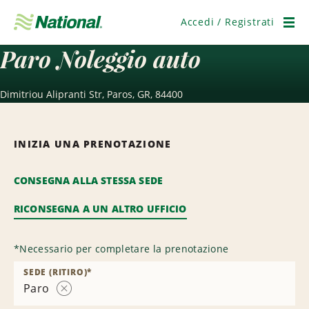
Salta
navigazione
Accedi / Registrati
Men
Paro Noleggio auto
Dimitriou Alipranti Str, Paros, GR, 84400
INIZIA UNA PRENOTAZIONE
CONSEGNA ALLA STESSA SEDE
RICONSEGNA A UN ALTRO UFFICIO
*
Necessario per completare la prenotazione
SEDE (RITIRO)
*
Paro
Rimuovi