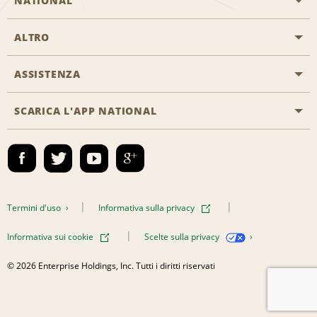
NATIONAL
ALTRO
Inizia una prenotazione
Emerald Club
ASSISTENZA
Offerte di lavoro
Programmi business
Mappa del sito
SCARICA L'APP NATIONAL
Accessibilità
Premi partner
Contatti
Emerald Club Accedi
Termini d'uso
Informativa sulla privacy
Informativa sui cookie
Scelte sulla privacy
© 2026 Enterprise Holdings, Inc. Tutti i diritti riservati