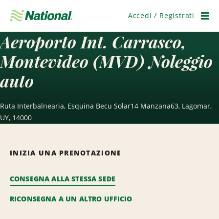
Salta
navigazione
Accedi / Registrati
Men
Aeroporto Int. Carrasco,
Montevideo (MVD) Noleggio
auto
Ruta Interbalnearia, Esquina Becu Solar14 Manzana63, Lagomar,
UY, 14000
INIZIA UNA PRENOTAZIONE
CONSEGNA ALLA STESSA SEDE
RICONSEGNA A UN ALTRO UFFICIO