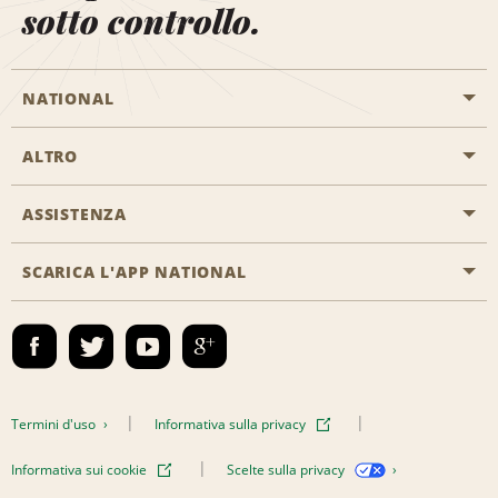
sotto controllo.
NATIONAL
ALTRO
Inizia una prenotazione
Emerald Club
ASSISTENZA
Offerte di lavoro
Programmi business
Mappa del sito
SCARICA L'APP NATIONAL
Accessibilità
Premi partner
Contatti
Emerald Club Accedi
Termini d'uso
Informativa sulla privacy
Informativa sui cookie
Scelte sulla privacy