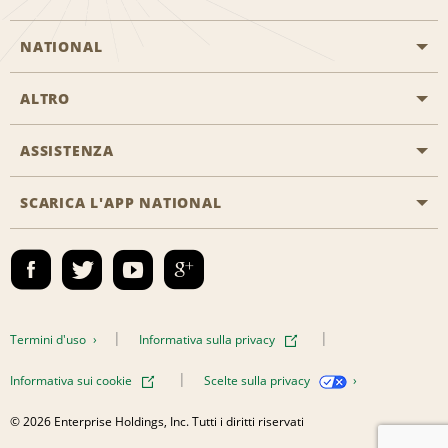
NATIONAL
ALTRO
Inizia una prenotazione
Emerald Club
ASSISTENZA
Offerte di lavoro
Programmi business
Mappa del sito
SCARICA L'APP NATIONAL
Accessibilità
Premi partner
Contatti
Emerald Club Accedi
Termini d'uso
Informativa sulla privacy
Informativa sui cookie
Scelte sulla privacy
© 2026 Enterprise Holdings, Inc. Tutti i diritti riservati