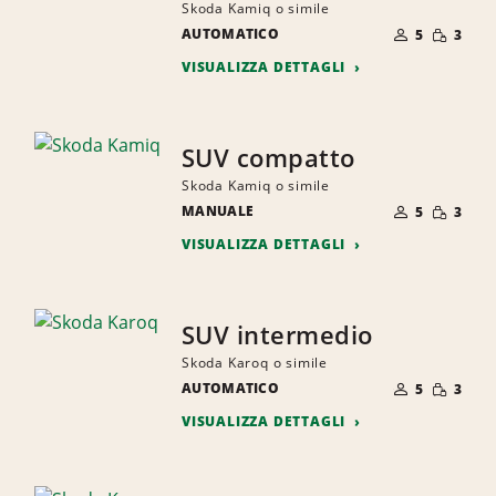
Skoda Kamiq o simile
NUMERO
QUANTI
AUTOMATICO
DI
5
3
RIDOTTA
PERSONE
VISUALIZZA DETTAGLI
SUV compatto
Skoda Kamiq o simile
NUMERO
QUANTI
MANUALE
DI
5
3
RIDOTTA
PERSONE
VISUALIZZA DETTAGLI
SUV intermedio
Skoda Karoq o simile
NUMERO
QUANTI
AUTOMATICO
DI
5
3
RIDOTTA
PERSONE
VISUALIZZA DETTAGLI