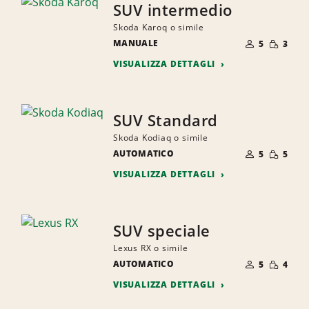
SUV intermedio
Skoda Karoq o simile
NUMERO
QUANTI
MANUALE
DI
5
3
RIDOTTA
PERSONE
VISUALIZZA DETTAGLI
SUV Standard
Skoda Kodiaq o simile
NUMERO
QUANTI
AUTOMATICO
DI
5
5
RIDOTTA
PERSONE
VISUALIZZA DETTAGLI
SUV speciale
Lexus RX o simile
NUMERO
QUANTI
AUTOMATICO
DI
5
4
RIDOTTA
PERSONE
VISUALIZZA DETTAGLI