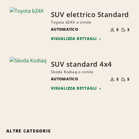
SUV elettrico Standard
Toyota bZ4X o simile
NUMERO
QUANTI
AUTOMATICO
DI
5
3
RIDOTTA
PERSONE
VISUALIZZA DETTAGLI
SUV standard 4x4
Skoda Kodiaq o simile
NUMERO
QUANTI
AUTOMATICO
DI
5
5
RIDOTTA
PERSONE
VISUALIZZA DETTAGLI
ALTRE CATEGORIE