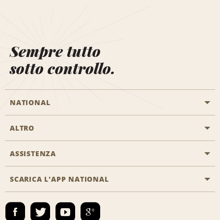
Sempre tutto
sotto controllo.
NATIONAL
ALTRO
Inizia una prenotazione
Emerald Club
ASSISTENZA
Offerte di lavoro
Programmi business
Mappa del sito
SCARICA L'APP NATIONAL
Accessibilità
Premi partner
Contatti
Emerald Club Accedi