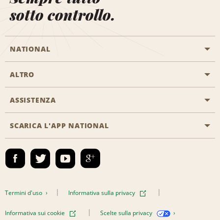
sotto controllo.
NATIONAL
ALTRO
Inizia una prenotazione
Emerald Club
ASSISTENZA
Offerte di lavoro
Programmi business
Mappa del sito
SCARICA L'APP NATIONAL
Accessibilità
Premi partner
Contatti
Emerald Club Accedi
Termini d'uso
Informativa sulla privacy
Informativa sui cookie
Scelte sulla privacy