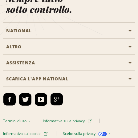
sotto controllo.
NATIONAL
ALTRO
Inizia una prenotazione
Emerald Club
ASSISTENZA
Offerte di lavoro
Programmi business
Mappa del sito
SCARICA L'APP NATIONAL
Accessibilità
Premi partner
Contatti
Emerald Club Accedi
Termini d'uso
Informativa sulla privacy
Informativa sui cookie
Scelte sulla privacy