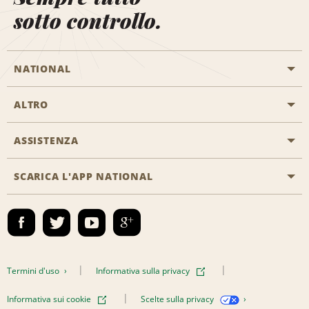
sotto controllo.
NATIONAL
ALTRO
Inizia una prenotazione
Emerald Club
ASSISTENZA
Offerte di lavoro
Programmi business
Mappa del sito
SCARICA L'APP NATIONAL
Accessibilità
Premi partner
Contatti
Emerald Club Accedi
Termini d'uso
Informativa sulla privacy
Informativa sui cookie
Scelte sulla privacy