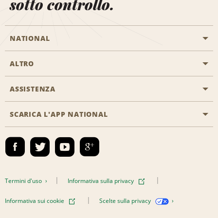
sotto controllo.
NATIONAL
ALTRO
Inizia una prenotazione
Emerald Club
ASSISTENZA
Offerte di lavoro
Programmi business
Mappa del sito
SCARICA L'APP NATIONAL
Accessibilità
Premi partner
Contatti
Emerald Club Accedi
Termini d'uso
Informativa sulla privacy
Informativa sui cookie
Scelte sulla privacy