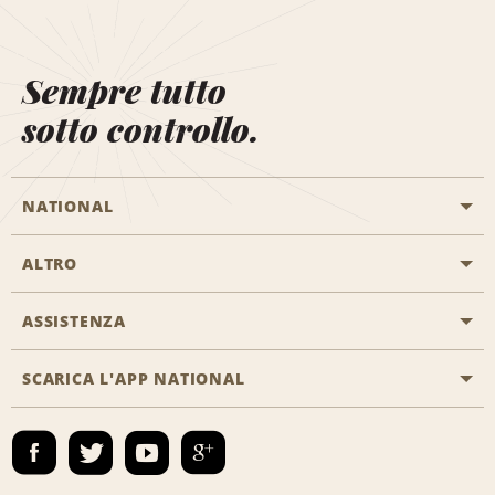
Sempre tutto
sotto controllo.
NATIONAL
ALTRO
Inizia una prenotazione
Emerald Club
ASSISTENZA
Offerte di lavoro
Programmi business
Mappa del sito
SCARICA L'APP NATIONAL
Accessibilità
Premi partner
Contatti
Emerald Club Accedi