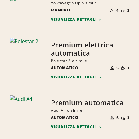
Volkswagen Up o simile
NUMERO
QUANTI
MANUALE
DI
4
2
RIDOTTA
PERSONE
VISUALIZZA DETTAGLI
Premium elettrica
automatica
Polestar 2 o simile
NUMERO
QUANTI
AUTOMATICO
DI
5
3
RIDOTTA
PERSONE
VISUALIZZA DETTAGLI
Premium automatica
Audi A4 o simile
NUMERO
QUANTI
AUTOMATICO
DI
5
3
RIDOTTA
PERSONE
VISUALIZZA DETTAGLI