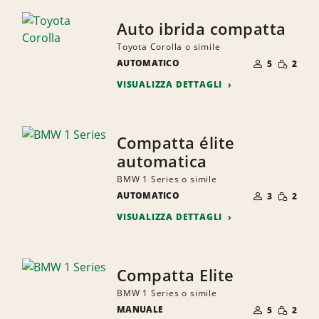
Auto ibrida compatta
Toyota Corolla o simile
NUMERO
QUANTI
AUTOMATICO
DI
5
2
RIDOTTA
PERSONE
VISUALIZZA DETTAGLI
Compatta élite
automatica
BMW 1 Series o simile
NUMERO
QUANTI
AUTOMATICO
DI
3
2
RIDOTTA
PERSONE
VISUALIZZA DETTAGLI
Compatta Elite
BMW 1 Series o simile
NUMERO
QUANTI
MANUALE
DI
5
2
RIDOTTA
PERSONE