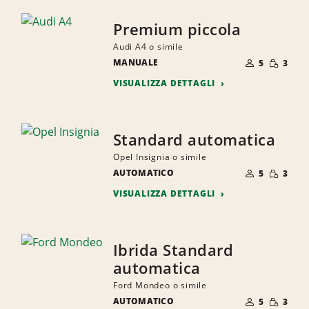
Premium piccola
Audi A4 o simile
NUMERO
QUANTI
MANUALE
DI
5
3
RIDOTTA
PERSONE
VISUALIZZA DETTAGLI
Standard automatica
Opel Insignia o simile
NUMERO
QUANTI
AUTOMATICO
DI
5
3
RIDOTTA
PERSONE
VISUALIZZA DETTAGLI
Ibrida Standard
automatica
Ford Mondeo o simile
NUMERO
QUANTI
AUTOMATICO
DI
5
3
RIDOTTA