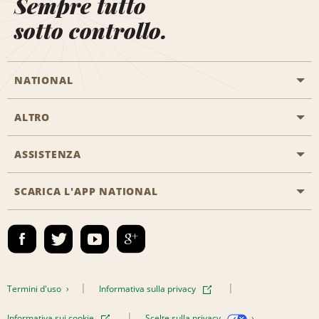
Sempre tutto
sotto controllo.
NATIONAL
ALTRO
Inizia una prenotazione
Emerald Club
ASSISTENZA
Offerte di lavoro
Programmi business
Mappa del sito
SCARICA L'APP NATIONAL
Accessibilità
Premi partner
Contatti
Emerald Club Accedi
Termini d'uso
Informativa sulla privacy
Informativa sui cookie
Scelte sulla privacy