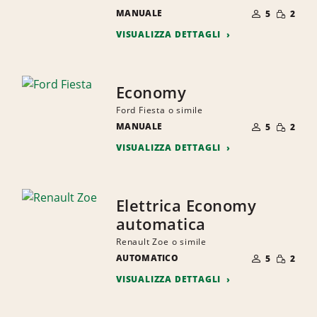
NUMERO
QUANTI
MANUALE
DI
5
2
RIDOTTA
PERSONE
VISUALIZZA DETTAGLI
Economy
Ford Fiesta o simile
NUMERO
QUANTI
MANUALE
DI
5
2
RIDOTTA
PERSONE
VISUALIZZA DETTAGLI
Elettrica Economy
automatica
Renault Zoe o simile
NUMERO
QUANTI
AUTOMATICO
DI
5
2
RIDOTTA
PERSONE
VISUALIZZA DETTAGLI