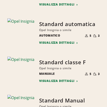
PERSONE
VISUALIZZA DETTAGLI
Standard automatica
Opel Insignia o simile
NUMERO
QUANTI
AUTOMATICO
DI
5
3
RIDOTTA
PERSONE
VISUALIZZA DETTAGLI
Standard classe F
Opel Insignia o simile
NUMERO
QUANTI
MANUALE
DI
5
3
RIDOTTA
PERSONE
VISUALIZZA DETTAGLI
Standard Manual
Opel Insignia o simile