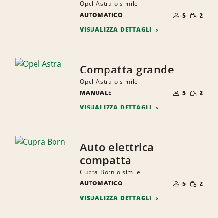
Opel Astra o simile
NUMERO
QUANTI
AUTOMATICO
DI
5
2
RIDOTTA
PERSONE
VISUALIZZA DETTAGLI
Compatta grande
Opel Astra o simile
NUMERO
QUANTI
MANUALE
DI
5
2
RIDOTTA
PERSONE
VISUALIZZA DETTAGLI
Auto elettrica
compatta
Cupra Born o simile
NUMERO
QUANTI
AUTOMATICO
DI
5
2
RIDOTTA
PERSONE
VISUALIZZA DETTAGLI