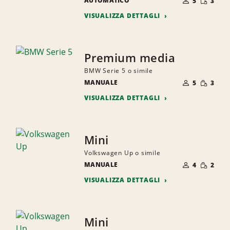
AUTOMATICO
DI
5
3
RIDOTTA
PERSONE
VISUALIZZA DETTAGLI
Premium media
BMW Serie 5 o simile
NUMERO
QUANTI
MANUALE
DI
5
3
RIDOTTA
PERSONE
VISUALIZZA DETTAGLI
Mini
Volkswagen Up o simile
NUMERO
QUANTI
MANUALE
DI
4
2
RIDOTTA
PERSONE
VISUALIZZA DETTAGLI
Mini