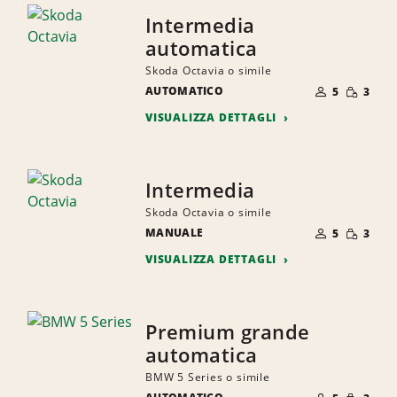
Intermedia
automatica
Skoda Octavia o simile
NUMERO
QUANTI
AUTOMATICO
DI
5
3
RIDOTTA
PERSONE
VISUALIZZA DETTAGLI
Intermedia
Skoda Octavia o simile
NUMERO
QUANTI
MANUALE
DI
5
3
RIDOTTA
PERSONE
VISUALIZZA DETTAGLI
Premium grande
automatica
BMW 5 Series o simile
NUMERO
QUANTI