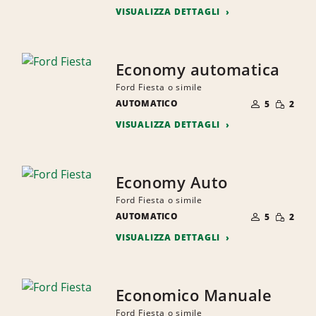
VISUALIZZA DETTAGLI
Economy automatica
Ford Fiesta o simile
NUMERO
QUANTI
AUTOMATICO
DI
5
2
RIDOTTA
PERSONE
VISUALIZZA DETTAGLI
Economy Auto
Ford Fiesta o simile
NUMERO
QUANTI
AUTOMATICO
DI
5
2
RIDOTTA
PERSONE
VISUALIZZA DETTAGLI
Economico Manuale
Ford Fiesta o simile